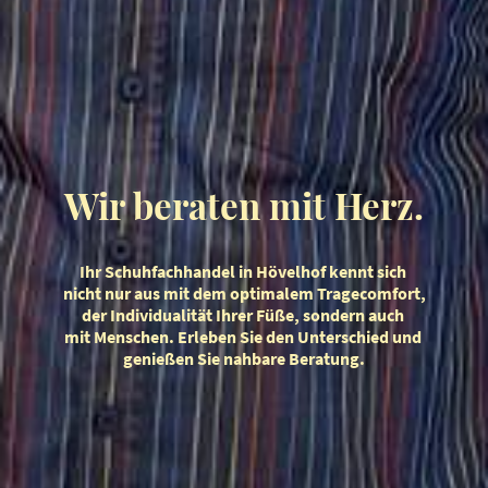
Wir beraten mit Herz.
Ihr Schuhfachhandel in Hövelhof
kennt sich
nicht nur aus mit dem optimalem Tragecomfort,
der Individualität Ihrer Füße, sondern auch
mit Menschen. Erleben Sie den Unterschied und
genießen Sie nahbare Beratung.